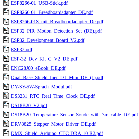
ESP8266-01_USB-Stick.pdf
ESP8266-01_Breadboardadapter_DE.pdf
ESP8266-01S_mit_Breadboardadapter_De.pdf
ESP32_PIR_Motion_Detection_Set_(DE).pdf
ESP32_Development_Board_V2.pdf
ESP32.pdf
ESP-32_Dev_Kit_C_V2_DE.pdf
ENC28J60_eBook_DE.pdf
Dual_Base_Shield_fuer_D1_Mini_DE_(1).pdf
DY-SY-5W-Sprach_Modul.pdf
DS3231_RTC_Real_Time_Clock_DE.pdf
DS18B20_V2.pdf
DS18B20_Temperature_Sensor_Sonde_with_3m_cable_DE.pdf
DRV8825_Stepper_Motor_Driver_DE.pdf
DMX_Shield_Arduino_CTC-DRA-10-R2.pdf