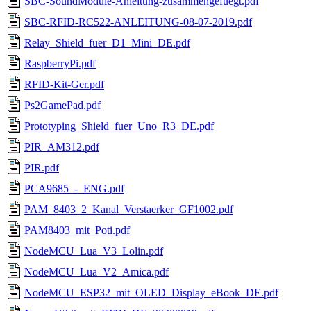
SBC-SoundModule-Anleitung-zusammengefuegt.pdf
SBC-RFID-RC522-ANLEITUNG-08-07-2019.pdf
Relay_Shield_fuer_D1_Mini_DE.pdf
RaspberryPi.pdf
RFID-Kit-Ger.pdf
Ps2GamePad.pdf
Prototyping_Shield_fuer_Uno_R3_DE.pdf
PIR_AM312.pdf
PIR.pdf
PCA9685_-_ENG.pdf
PAM_8403_2_Kanal_Verstaerker_GF1002.pdf
PAM8403_mit_Poti.pdf
NodeMCU_Lua_V3_Lolin.pdf
NodeMCU_Lua_V2_Amica.pdf
NodeMCU_ESP32_mit_OLED_Display_eBook_DE.pdf