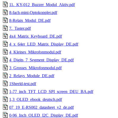
11._KY-012_Buzzer_Modul_Aktiv.pdf
8-fach-mini-Optokoppler.pdf
8-Relais_Modul_DE.pdf
7._Taster.pdf
4x4_Matrix_Keyboard_DE.pdf
4_x_64er_LED_Matrix_Display_DE.pdf
4_Kleines_Mikrofonmodul.pdf
4_Digits_7_Segment_Display_DE.pdf
3_Grosses_Mikrofonmodul.pdf
2_Relays_Module_DE.pdf
1Sheeld-test.pdf
1-77_inch_TFT_LCD_SPI_screen_DEU_BA.pdf
1,3_OLED_ebook_deutsch.pdf
07_19_E-RS002_datasheet_v2_de.pdf
0-96_Inch_OLED_I2C_Display_DE.pdf