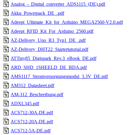
Analog_-_Digital_converter_ADS1115_(DE).pdf
Akku_Powerpack_DE_.pdf
Adeept_Ultimate_Kit_for_Arduino_MEGA2560-V2.0.pdf
Adeept_RFID_Kit_For_Arduino_2560.pdf
AZ-Delivery_Uno_R3_Typ1_DE_.pdf
AZ-Delivery_DHT22_Startertutorial.pdf
ATTiny85_Digispark_Rev.3_eBook_DE.pdf
ARD_SHD_1SHEELD_DE_BDA.pdf
AMS1117_Stromversorgungsmodul_3.3V_DE.pdf
AM312_Datasheet.pdf
AM-312_Beschreibung.pdf
ADXL345.pdf
ACS712-30A-DE.pdf
ACS712-20A-DE.pdf
ACS712-5A-DE.pdf