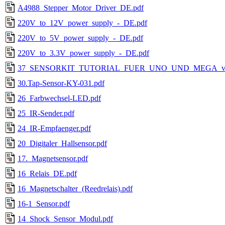
A4988_Stepper_Motor_Driver_DE.pdf
220V_to_12V_power_supply_-_DE.pdf
220V_to_5V_power_supply_-_DE.pdf
220V_to_3.3V_power_supply_-_DE.pdf
37_SENSORKIT_TUTORIAL_FUER_UNO_UND_MEGA_v2.0.
30.Tap-Sensor-KY-031.pdf
26_Farbwechsel-LED.pdf
25_IR-Sender.pdf
24_IR-Empfaenger.pdf
20_Digitaler_Hallsensor.pdf
17._Magnetsensor.pdf
16_Relais_DE.pdf
16_Magnetschalter_(Reedrelais).pdf
16-1_Sensor.pdf
14_Shock_Sensor_Modul.pdf