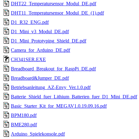
DHT22_Temperatursensor_Modul_DE.pdf
DHT11_Temperatursensor_Modul_DE_(1).pdf
D1_R32_ENG.pdf
D1_Mini_v3_Modul_DE.pdf
D1_Mini_Prototyping_Shield_DE.pdf
Camera_for_Arduino_DE.pdf
CH341SER.EXE
Breadboard_Breakout_for_RaspPi_DE.pdf
Breadboard&Jumper_DE.pdf
Betriebsanleitung_AZ-Envy_Ver.1.0.pdf
Batterie_Shield_fuer_Lithium_Batterien_fuer_D1_Mini_DE.pdf
Basic_Starter_Kit_for_MEGAV1.0.19.09.16.pdf
BPM180.pdf
BME280.pdf
Arduino_Spielekonsole.pdf