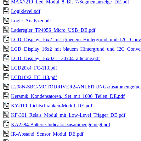
MAX7219_Led_Modul_8_Bit_7-Segmentanzeige_DE.pdf
Logiklevel.pdf
Logic_Analyzer.pdf
Laderegler_TP4056_Micro_USB_DE.pdf
LCD_Display_16x2_mit_gruenem_Hintergrund_und_I2C_Conve
LCD_Display_16x2_mit_blauem_Hintergrund_und_I2C_Conver
LCD_Display_16x02_-_20x04_allinone.pdf
LCD20x4_FC-113.pdf
LCD16x2_FC-113.pdf
L298N-SBC-MOTODRIVER2-ANLEITUNG-zusammengefuegt
Keramik_Kondensatoren,_Set_mit_1000_Teilen_DE.pdf
KY-010_Lichtschranken-Modul_DE.pdf
KF-301_Relais_Modul_mit_Low-Level_Trigger_DE.pdf
KA2284-Batterie-Indicator-zusammengefuegt.pdf
IR-Abstand_Sensor_Modul_DE.pdf