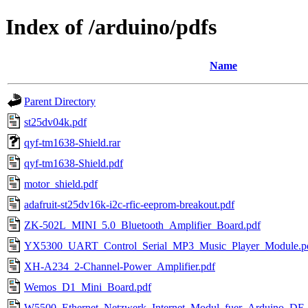
Index of /arduino/pdfs
Name
Parent Directory
st25dv04k.pdf
qyf-tm1638-Shield.rar
qyf-tm1638-Shield.pdf
motor_shield.pdf
adafruit-st25dv16k-i2c-rfic-eeprom-breakout.pdf
ZK-502L_MINI_5.0_Bluetooth_Amplifier_Board.pdf
YX5300_UART_Control_Serial_MP3_Music_Player_Module.p
XH-A234_2-Channel-Power_Amplifier.pdf
Wemos_D1_Mini_Board.pdf
W5500_Ethernet_Netzwerk_Internet_Modul_fuer_Arduino_DE_