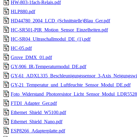
HW-803-1fach-Relais.pdf
HLP880.pdf
HD44780_2004_LCD_(Schnittstelle)Blau_Ger.pdf
HC-SR501-PIR_Motion_Sensor_Einzelheiten.pdf
HC-SR04_Ultraschallmodul_DE_(1).pdf
HC-05.pdf
Grove_DMX_01.pdf
GY-906_IR-Temperaturmodul_DE.pdf
GY-61_ADXL335_Beschleunigungssensor_3-Axis_Neigungswi
GY-21_Temperatur_und_Luftfeuchte_Sensor_Modul_DE.pdf
Foto_Widerstand_Photoresistor_Licht_Sensor_Modul_LDR5528
FTDI_Adapter_Ger.pdf
Ethernet_Shield_W5100.pdf
Ethernet_Shield_Nano.pdf
ESP8266_Adapterplatte.pdf